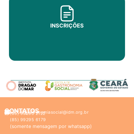
INSCRIÇÕES
CONTATOS
ascom.gastronomiasocial@idm.org.br
(85) 99295 2122
(85) 99295 6179
(somente mensagem por whatsapp)