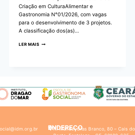
Criação em CulturaAlimentar e
Gastronomia N°01/2026, com vagas
para o desenvolvimento de 3 projetos.
A classificação dos(as)…
LER MAIS
ENDEREÇO
ocial@idm.org.br
R. Manuel Dias Branco, 80 – Cais d