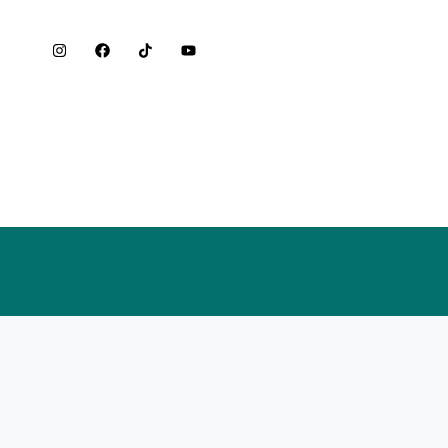
REDES SOCIAIS
o
Termos de uso
Aviso de privacidade
Política de cookies