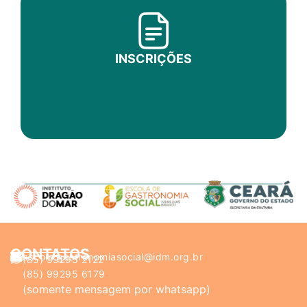
INSCRIÇÕES
CONTATOS
ascom.gastronomiasocial@idm.org.br
(85) 99295 2122
(85) 99295 6179
(somente mensagem por whatsapp)