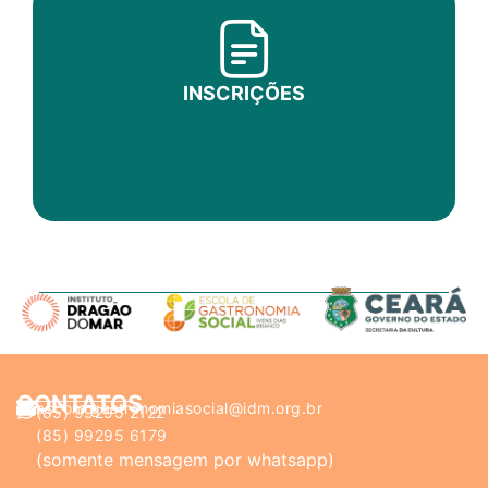
INSCRIÇÕES
CONTATOS
ascom.gastronomiasocial@idm.org.br
(85) 99295 2122
(85) 99295 6179
(somente mensagem por whatsapp)