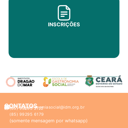
INSCRIÇÕES
CONTATOS
ascom.gastronomiasocial@idm.org.br
(85) 99295 2122
(85) 99295 6179
(somente mensagem por whatsapp)