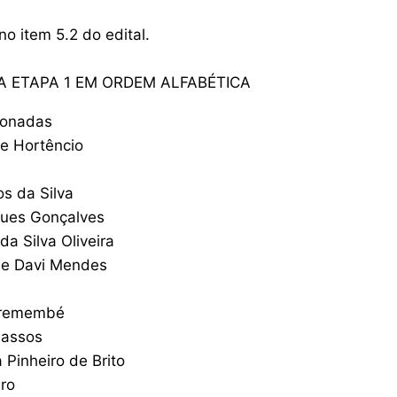
no item 5.2 do edital.
A ETAPA 1 EM ORDEM ALFABÉTICA
ionadas
e Hortêncio
os da Silva
gues Gonçalves
 da Silva Oliveira
ide Davi Mendes
a
Tremembé
Passos
 Pinheiro de Brito
ro