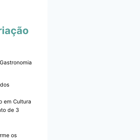
riação
e Gastronomia
 dos
o em Cultura
to de 3
orme os