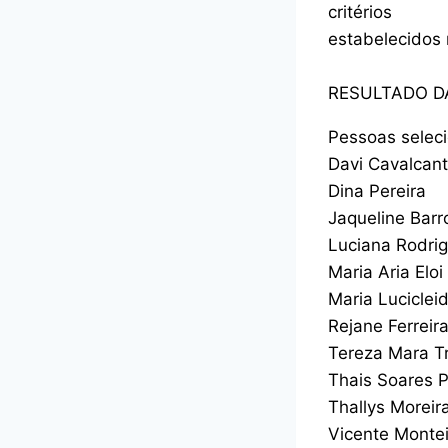
critérios
estabelecidos 
RESULTADO D
Pessoas selec
Davi Cavalcant
Dina Pereira
Jaqueline Barr
Luciana Rodri
Maria Aria Eloi
Maria Lucicle
Rejane Ferreir
Tereza Mara 
Thais Soares 
Thallys Moreira
Vicente Montei