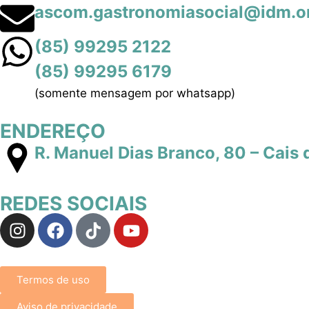
ascom.gastronomiasocial@idm.or
(85) 99295 2122
(85) 99295 6179
(somente mensagem por whatsapp)
ENDEREÇO
R. Manuel Dias Branco, 80 – Cais 
REDES SOCIAIS
Termos de uso
Aviso de privacidade