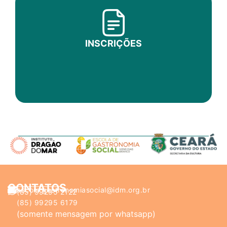
INSCRIÇÕES
CONTATOS
ascom.gastronomiasocial@idm.org.br
(85) 99295 2122
(85) 99295 6179
(somente mensagem por whatsapp)