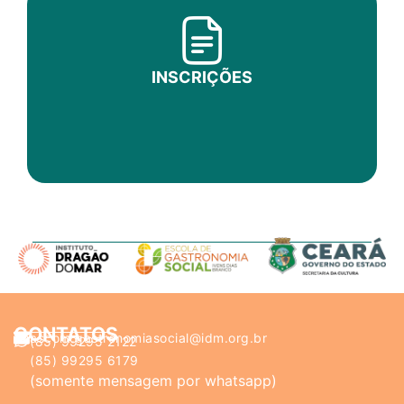
INSCRIÇÕES
CONTATOS
ascom.gastronomiasocial@idm.org.br
(85) 99295 2122
(85) 99295 6179
(somente mensagem por whatsapp)