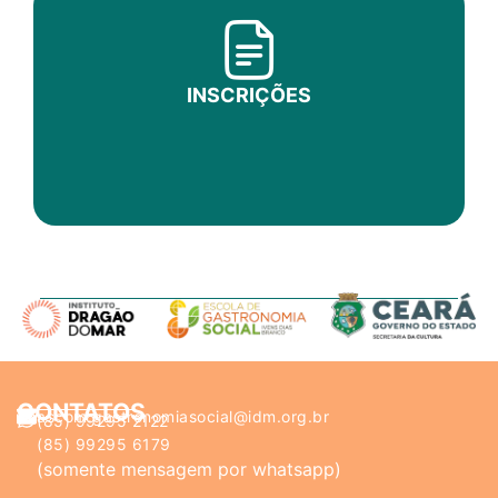
INSCRIÇÕES
CONTATOS
ascom.gastronomiasocial@idm.org.br
(85) 99295 2122
(85) 99295 6179
(somente mensagem por whatsapp)